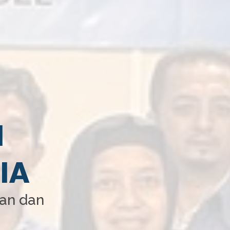
I
IA
aan dan